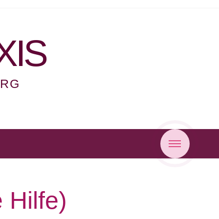
XIS
ERG
 Hilfe)