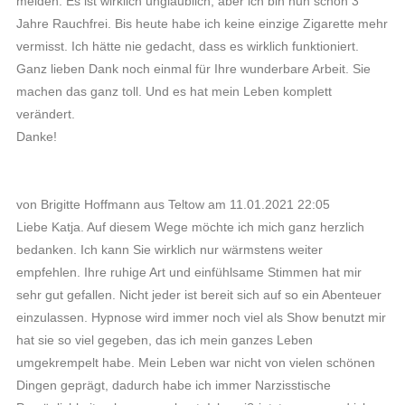
melden. Es ist wirklich unglaublich, aber ich bin nun schon 3
Jahre Rauchfrei. Bis heute habe ich keine einzige Zigarette mehr
vermisst. Ich hätte nie gedacht, dass es wirklich funktioniert.
Ganz lieben Dank noch einmal für Ihre wunderbare Arbeit. Sie
machen das ganz toll. Und es hat mein Leben komplett
verändert.
Danke!
von Brigitte Hoffmann aus Teltow am 11.01.2021 22:05
Liebe Katja. Auf diesem Wege möchte ich mich ganz herzlich
bedanken. Ich kann Sie wirklich nur wärmstens weiter
empfehlen. Ihre ruhige Art und einfühlsame Stimmen hat mir
sehr gut gefallen. Nicht jeder ist bereit sich auf so ein Abenteuer
einzulassen. Hypnose wird immer noch viel als Show benutzt mir
hat sie so viel gegeben, das ich mein ganzes Leben
umgekrempelt habe. Mein Leben war nicht von vielen schönen
Dingen geprägt, dadurch habe ich immer Narzisstische