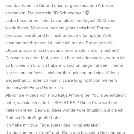
und das habe ich Dir und unserer gemeinsamen Arbeit zu
verdanken. Du bist mein 3D Schutzengel! 😇
Liebe Leserinnen, liebe Leser, als ich im August 2020 zum
wiederholten Male von meinem (narzisstischen) Partner
verlassen wurde und für mich erneut die komplette Welt
zusammengebrochen ist, habe ich mir die Frage gestellt:
„Joanna, warum lässt du das immer wieder mit dir machen?“
Das war das erste Mal, dass ich herausfinden wollte, warum ich
so bin, wie ich bin. Ich habe mich schon lange mit dem Thema
Narzissmus befasst… viel darüber gelesen und viele Videos
angeschaut… aber ich kam 7 Jahre lang nicht von meinem
(mittlerweile Ex ☺️) Partner los.
Als ich die Videos von Frau Katja Amberg bei YouTube entdeckt
habe, wusste ich sofort… SIE IST ES!!! Diese Frau wird mir
helfen können. Das war diese wundervolle Intuition, auf die ich
Gott sei Dank 🙏 gehört habe.
Ich habe mir zwei Tage später das Komplettpaket
„Liebeskummer extrem“ und „Raus aus toxischen Beziehungen,