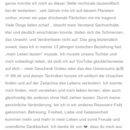
gerne möchte ich mich an dieser Stelle nochmals tausendfach
bei dir bedanken…seit Jahren irrte ich auf diesem Planeten
umher, immer ein paar drückende Päckchen mit mir tragend.
Viele Dinge liefen schief…obwohl mein Verstand Sachverhalte
klar und deutlich einschätzen konnte, lösten sich die Schmerzen,
das Unwohl- und Verdrehtsein nicht auf. Das ging letztendlich
soweit, dass ich in meiner 13 jährigen toxischen Beziehung fast
„mein Leben lassen“ musste. Ich musste unsere Tochter und
mich unbedingt retten, da stoß ich auf YouTube glücklicherweise
auf dich – mein Geschenk Gottes oder das des Universums 🙏🦋
🌱 Mit dir und deinen Techniken konnte ich einfach die Ursachen
finden und auf der Zeitachse des Lebens verändern. Ich konnte
mich finden, mich verstehen und mich lieben lernen, aber auch
gleichzeitig die anderen ohne Haß ziehen lassen. Durch meine
persönliche Veränderung, bin ich in ein anderes Resonanz-Feld
gekommen. Befreiung, Freiheit, Liebe und Gelassenheit
kommen mehr und mehr in mein Leben und somit Freude und
unendliche Dankbarkeit. Ich danke dir von ❤️, dass du mich aus