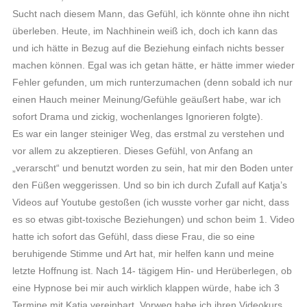
Sucht nach diesem Mann, das Gefühl, ich könnte ohne ihn nicht
überleben. Heute, im Nachhinein weiß ich, doch ich kann das
und ich hätte in Bezug auf die Beziehung einfach nichts besser
machen können. Egal was ich getan hätte, er hätte immer wieder
Fehler gefunden, um mich runterzumachen (denn sobald ich nur
einen Hauch meiner Meinung/Gefühle geäußert habe, war ich
sofort Drama und zickig, wochenlanges Ignorieren folgte).
Es war ein langer steiniger Weg, das erstmal zu verstehen und
vor allem zu akzeptieren. Dieses Gefühl, von Anfang an
„verarscht“ und benutzt worden zu sein, hat mir den Boden unter
den Füßen weggerissen. Und so bin ich durch Zufall auf Katja’s
Videos auf Youtube gestoßen (ich wusste vorher gar nicht, dass
es so etwas gibt-toxische Beziehungen) und schon beim 1. Video
hatte ich sofort das Gefühl, dass diese Frau, die so eine
beruhigende Stimme und Art hat, mir helfen kann und meine
letzte Hoffnung ist. Nach 14- tägigem Hin- und Herüberlegen, ob
eine Hypnose bei mir auch wirklich klappen würde, habe ich 3
Termine mit Katja vereinbart. Vorweg habe ich ihren Videokurs