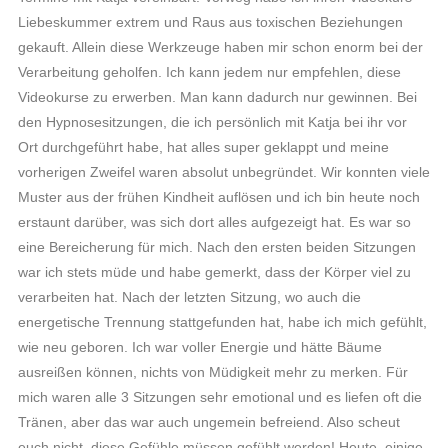
Liebeskummer extrem und Raus aus toxischen Beziehungen
gekauft. Allein diese Werkzeuge haben mir schon enorm bei der
Verarbeitung geholfen. Ich kann jedem nur empfehlen, diese
Videokurse zu erwerben. Man kann dadurch nur gewinnen. Bei
den Hypnosesitzungen, die ich persönlich mit Katja bei ihr vor
Ort durchgeführt habe, hat alles super geklappt und meine
vorherigen Zweifel waren absolut unbegründet. Wir konnten viele
Muster aus der frühen Kindheit auflösen und ich bin heute noch
erstaunt darüber, was sich dort alles aufgezeigt hat. Es war so
eine Bereicherung für mich. Nach den ersten beiden Sitzungen
war ich stets müde und habe gemerkt, dass der Körper viel zu
verarbeiten hat. Nach der letzten Sitzung, wo auch die
energetische Trennung stattgefunden hat, habe ich mich gefühlt,
wie neu geboren. Ich war voller Energie und hätte Bäume
ausreißen können, nichts von Müdigkeit mehr zu merken. Für
mich waren alle 3 Sitzungen sehr emotional und es liefen oft die
Tränen, aber das war auch ungemein befreiend. Also scheut
euch nicht, diese Gefühle müssen gefühlt werden! Heute, einige