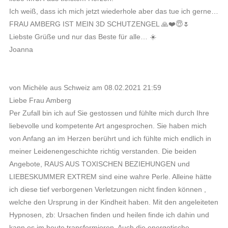
Ich weiß, dass ich mich jetzt wiederhole aber das tue ich gerne…
FRAU AMBERG IST MEIN 3D SCHUTZENGEL 🙏❤️😇🌷
Liebste Grüße und nur das Beste für alle… ☀️
Joanna
von Michèle aus Schweiz am 08.02.2021 21:59
Liebe Frau Amberg
Per Zufall bin ich auf Sie gestossen und fühlte mich durch Ihre
liebevolle und kompetente Art angesprochen. Sie haben mich
von Anfang an im Herzen berührt und ich fühlte mich endlich in
meiner Leidenengeschichte richtig verstanden. Die beiden
Angebote, RAUS AUS TOXISCHEN BEZIEHUNGEN und
LIEBESKUMMER EXTREM sind eine wahre Perle. Alleine hätte
ich diese tief verborgenen Verletzungen nicht finden können ,
welche den Ursprung in der Kindheit haben. Mit den angeleiteten
Hypnosen, zb: Ursachen finden und heilen finde ich dahin und
kann es im heute transformieren. Auch die energetische