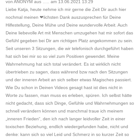
von ANONYM aus ….. am 13.06.2021 13:29
Liebe Katja, heute nehme ich mir gerne die Zeit Dir auch hier
nochmal meinen ❤lichsten Dank auszusprechen für Deine
Hilfestellung, Deine Mühe und Deine wundervolle Arbeit. Auch
Deine liebevolle Art mit Menschen umzugehen hat mir sofort das
Gefühl gegeben bei Dir am richtigen Platz angekommen zu sein.
Seit unseren 3 Sitzungen, die wir telefonisch durchgeführt haben
hat sich bei mir so so viel zum Positiven gewendet. Meine
Wahrnehmung hat sich total verändert. Es ist wirklich nicht
übertrieben zu sagen, dass während bzw nach den Sitzungen
und der inneren Arbeit an sich selber etwas Magisches passiert.
Wie Du schon in Deinen Videos gesagt hast ist dies nicht in
Worte zu fassen, man muss es erleben, spüren. Ich selbst hätte
nicht gedacht, dass sich Dinge, Gefühle und Wahrnehmungen so
schnell verändern können und manchmal traue ich meinem
„inneren Frieden“, den ich nach langer leidvoller Zeit in einer
toxischen Beziehung, endlich wiedergefunden habe, nicht und
denke: kann sich so viel Leid und Schmerz in so kurzer Zeit so