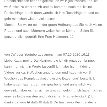
Persönlichkeiten kennen gelernt. Ich weiß jetzt warum und ich
weiß mich zu wehren. Ab und zu kommen noch mal kleine
Rückschläge durch,dann wende ich ihre Ratschläge an und es
geht mir schon wieder viel besser.
Machen Sie weiter so, in der guten Hoffnung,das Sie noch vielen
Frauen und auch Männern weiter helfen können . Seien Sie
ganz herzlich gegrüßt ihre Frau Hoffmann. 🙂
von JW über Youtube aus anonym am 07.10.2020 16:11
Liebe Katja, meine Dankbarkeit, die ich dir entgegen bringe,
kann man nicht in Worte fassen!!! Ich habe hier mit deinen
Videos vor ca. 9 Wochen angefangen und habe mir vor 8
Wochen das Komplettpaket „Toxische Beziehung“ bestellt. Ich
habe jeden Tag hart am mir gearbeitet und unheimlich viel
geweint… aber es hat sich so was von gelohnt. Ich habe mich zu
einer selbstbewussten und glücklichen Frau entwickelt. 💃 Ich
danke dir vom ❤️ dafür!!! 🙏🙏🙏 Du hast sooo Recht in deinem