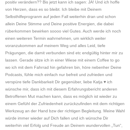
positiv verändern?? Bis jetzt kann ich sagen: JA! Und ich hoffe
von Herzen, dass es so bleibt. Ich bleibe mit Deinem
Selbsthilfeprogranm auf jeden Fall weiterhin dran und schon
allein Deine Stimme und Deine positive Energien, die dabei
rüberkommen bewirken soooo viel Gutes. Auch werde ich noch
einen weiteren Termin wahrnehmen, um wirklich weiter
voranzukommen auf meinem Weg und alles Leid, tiefe
Prägungen, die damit verbunden sind etc endgültig hinter mir zu
lassen. Gerade sitze ich in einer Wiese mit einem Coffee to go
wo ich mit dem Fahrrad hin gefahren bin, höre nebenher Deine
Podcasts, fühle mich einfach nur befreit und zufrieden und
verspüre tiefe Dankbarkeit Dir gegenüber, liebe Katja ♥️ ich
wünsche mir, dass ich mit diesem Erfahrungsbericht anderen
Betroffenen Mut machen kann, dass es möglich ist wieder zu
einem Gefühl der Zufriedenheit zurückzufinden mit dem richtigen
Werkzeug an der Hand bzw der richtigen Begleitung. Meine Wahl
würde immer wieder auf Dich fallen und ich wünsche Dir
weiterhin viel Erfolg und Freude an Deinem wundervollen „Tun“,