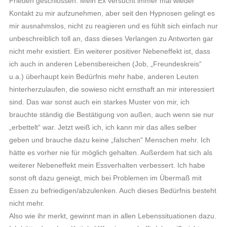
Frieden geschlossen. Mein Ex versucht immer mal wieder
Kontakt zu mir aufzunehmen, aber seit den Hypnosen gelingt es
mir ausnahmslos, nicht zu reagieren und es fühlt sich einfach nur
unbeschreiblich toll an, dass dieses Verlangen zu Antworten gar
nicht mehr existiert. Ein weiterer positiver Nebeneffekt ist, dass
ich auch in anderen Lebensbereichen (Job, „Freundeskreis“
u.a.) überhaupt kein Bedürfnis mehr habe, anderen Leuten
hinterherzulaufen, die sowieso nicht ernsthaft an mir interessiert
sind. Das war sonst auch ein starkes Muster von mir, ich
brauchte ständig die Bestätigung von außen, auch wenn sie nur
„erbettelt“ war. Jetzt weiß ich, ich kann mir das alles selber
geben und brauche dazu keine „falschen“ Menschen mehr. Ich
hätte es vorher nie für möglich gehalten. Außerdem hat sich als
weiterer Nebeneffekt mein Essverhalten verbessert. Ich habe
sonst oft dazu geneigt, mich bei Problemen im Übermaß mit
Essen zu befriedigen/abzulenken. Auch dieses Bedürfnis besteht
nicht mehr.
Also wie ihr merkt, gewinnt man in allen Lebenssituationen dazu.